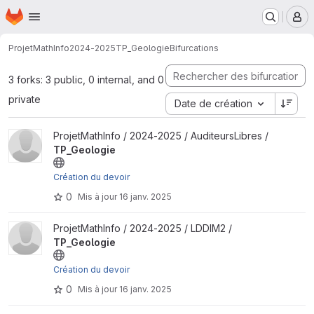
Page d'accueil
Passer au contenu principal
M
ProjetMathInfo
2024-2025
TP_Geologie
Bifurcations
3 forks: 3 public, 0 internal, and 0
private
Date de création
Afficher le projet TP_Geologie
ProjetMathInfo / 2024-2025 / AuditeursLibres /
TP_Geologie
Création du devoir
0
Mis à jour
16 janv. 2025
Afficher le projet TP_Geologie
ProjetMathInfo / 2024-2025 / LDDIM2 /
TP_Geologie
Création du devoir
0
Mis à jour
16 janv. 2025