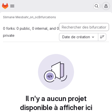
Page d'accueil
Passer au contenu principal
M
Slimane Mesbah
r_on_oc
Bifurcations
0 forks: 0 public, 0 internal, and 0
private
Date de création
Il n'y a aucun projet
disponible à afficher ici