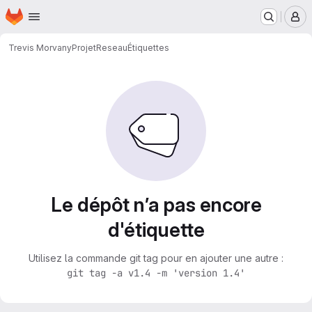
Page d'accueil
Passer au contenu principal
M
Trevis Morvany
ProjetReseau
Étiquettes
Le dépôt n’a pas encore
d'étiquette
Utilisez la commande git tag pour en ajouter une autre :
git tag -a v1.4 -m 'version 1.4'