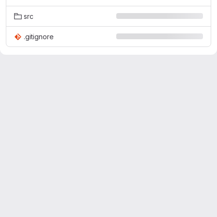
src
.gitignore