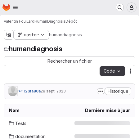
Page d'accueil
Passer au contenu principal
M
Valentin Fouillard
HumanDiagnosis
Dépôt
master
humandiagnosis
humandiagnosis
Rechercher un fichier
Code
Act
Historique
123fa80a
28 sept. 2023
Nom
Dernière mise à jour
Tests
documentation