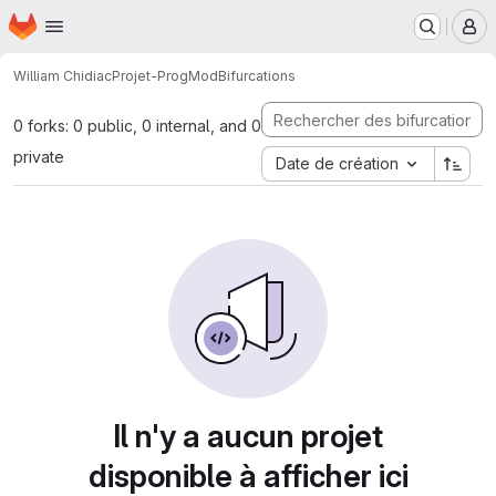
Page d'accueil
Passer au contenu principal
M
William Chidiac
Projet-ProgMod
Bifurcations
0 forks: 0 public, 0 internal, and 0
private
Date de création
Il n'y a aucun projet
disponible à afficher ici