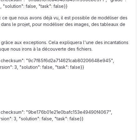
solution": false, "task": false}}
c ce que nous avons déjà vu, il est possible de modéliser des
x dans le projet, pour modéliser des images, des tableaux de
 grâce aux exceptions. Cela expliquera l'une des incantations
sque nous irons à la découverte des fichiers.
wn", "checksum": "9c7f85f6d2a714621cab80206648e945",
n": 3, "solution": false, "task": false}}
wn", "checksum": "9be176b01e21e0bafc153e49490f4067",
n": 3, "solution": false, "task": false}}