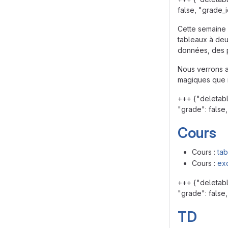
false, "grade_
Cette semaine 
tableaux à deu
données, des p
Nous verrons a
magiques que n
+++ {"deletabl
"grade": false,
Cours
Cours :
ta
Cours :
ex
+++ {"deletabl
"grade": false,
TD