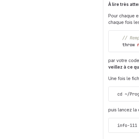
À lire très att
Pour chaque ex
chaque fois le
// Rem
throw
par votre cod
veillez à ce q
Une fois le fic
  cd ~/Pro
puis lancez la
  info-111