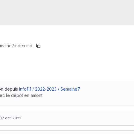
maine7
index.md
ion depuis
Info111 / 2022-2023 / Semaine7
vec le dépôt en amont.
e
17 oct. 2022