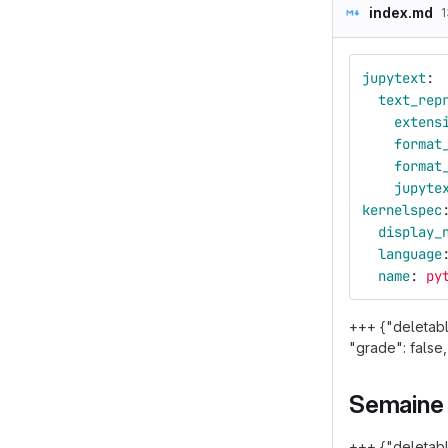
index.md
1
jupytext
:
text_rep
extens
format
format
jupyte
kernelspec
display_
language
name
:
py
+++ {"deletabl
"grade": false,
Semaine 
+++ {"deletabl