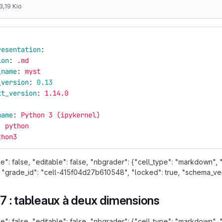
3,19 Kio
resentation
:
ion
:
.md
_name
:
myst
_version
:
0.13
xt_version
:
1.14.0
:
name
:
Python 3 (ipykernel)
:
python
thon3
e": false, "editable": false, "nbgrader": {"cell_type": "markdo
 "grade_id": "cell-415f04d27b610548", "locked": true, "schema_versio
7 : tableaux à deux dimensions
e": false, "editable": false, "nbgrader": {"cell_type": "markdown