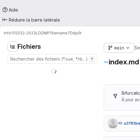
Aide
Réduire la barre latérale
Info111
2022-2023
LDDMP1
Semaine7
Dépôt
Fichiers
main
Se
f
index.md
Bifurcat
À jour a
a311f3b