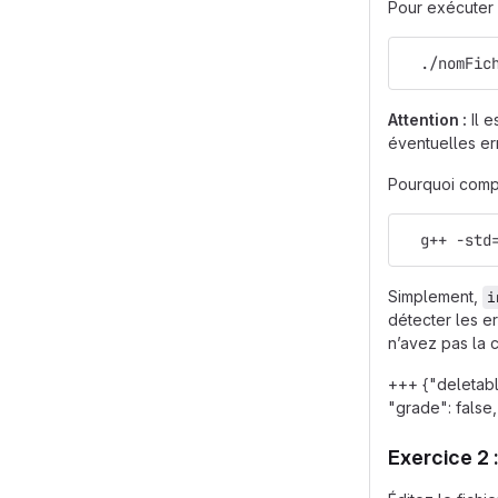
Pour exécuter 
  ./nomFic
Attention :
Il e
éventuelles er
Pourquoi comp
  g++ -std
Simplement,
i
détecter les er
n’avez pas l
+++ {"deletab
"grade": false,
Exercice 2 :