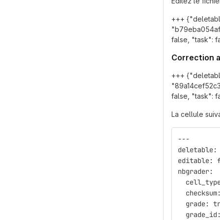
Éditez le fichi
+++ {"deletabl
"b79eba054afed
false, "task": f
Correction 
+++ {"deletabl
"89a14cef52c34
false, "task": f
La cellule suiv
---
deletable:
editable: 
nbgrader:
  cell_typ
  checksum
  grade: t
  grade_id