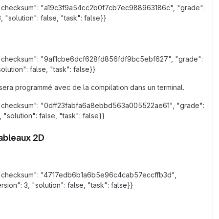
n", "checksum": "a19c3f9a54cc2b0f7cb7ec988963186c", "grade":
solution": false, "task": false}}
n", "checksum": "9af1cbe6dcf628fd856fdf9bc5ebf627", "grade":
lution": false, "task": false}}
P sera programmé avec de la compilation dans un terminal.
n", "checksum": "0dff23fabfa6a8ebbd563a005522ae61", "grade":
solution": false, "task": false}}
 tableaux 2D
wn", "checksum": "4717edb6b1a6b5e96c4cab57eccffb3d",
on": 3, "solution": false, "task": false}}