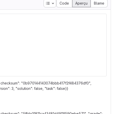
Table des matières
Code
Aperçu
Blame
wn", "checksum": "0b970144143074bbb417f2f484376df0",
n": 3, "solution": false, "task": false}}
", "checksum": "5ffda31811ca43481d4911f590ebe571", "grade":