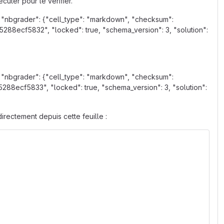
cuter pour le vérifier.
, "nbgrader": {"cell_type": "markdown", "checksum":
88ecf5832", "locked": true, "schema_version": 3, "solution":
, "nbgrader": {"cell_type": "markdown", "checksum":
88ecf5833", "locked": true, "schema_version": 3, "solution":
directement depuis cette feuille :