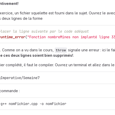
entivement!
ercice, un fichier squelette est fourni dans le sujet. Ouvrez le ave
s deux lignes de la forme
placer la ligne suivante par le code adéquat
runtime_error
(
"Fonction nombreMines non implanté ligne 3
e. Comme on a vu dans le cours,
signale une erreur : ici le 
throw
ue ces deux lignes soient bien supprimés!
.
hier complété, il faut le compiler. Ouvrez un terminal et allez dans le
gImperative/Semaine7
 commande :
 g++ nomFichier.cpp -o nomFichier