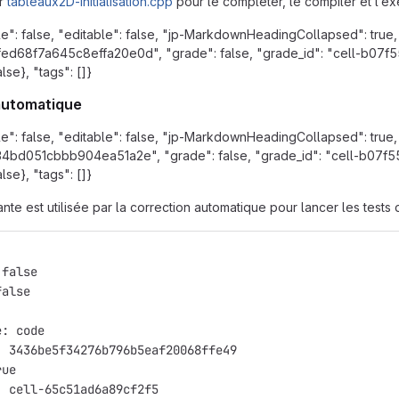
er
tableaux2D-initialisation.cpp
pour le compléter, le compiler et l’exé
e": false, "editable": false, "jp-MarkdownHeadingCollapsed": true
68f7a645c8effa20e0d", "grade": false, "grade_id": "cell-b07f552
alse}, "tags": []}
automatique
e": false, "editable": false, "jp-MarkdownHeadingCollapsed": true
bd051cbbb904ea51a2e", "grade": false, "grade_id": "cell-b07f552
alse}, "tags": []}
ante est utilisée par la correction automatique pour lancer les tests 
 false
false
e: code
: 3436be5f34276b796b5eaf20068ffe49
rue
: cell-65c51ad6a89cf2f5