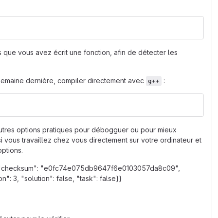
 que vous avez écrit une fonction, afin de détecter les
semaine dernière, compiler directement avec
:
g++
utres options pratiques pour débogguer ou pour mieux
i vous travaillez chez vous directement sur votre ordinateur et
options.
own", "checksum": "e0fc74e075db9647f6e0103057da8c09",
: 3, "solution": false, "task": false}}