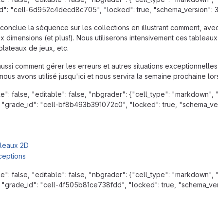
id": "cell-6d952c4decd8c705", "locked": true, "schema_version": 3, "
conclue la séquence sur les collections en illustrant comment, ave
x dimensions (et plus!). Nous utiliserons intensivement ces tableau
lateaux de jeux, etc.
ussi comment gérer les erreurs et autres situations exceptionnelles
ous avons utilisé jusqu'ici et nous servira la semaine prochaine lor
e": false, "editable": false, "nbgrader": {"cell_type": "markdo
 "grade_id": "cell-bf8b493b391072c0", "locked": true, "schema_versio
bleaux 2D
ceptions
e": false, "editable": false, "nbgrader": {"cell_type": "markdo
 "grade_id": "cell-4f505b81ce738fdd", "locked": true, "schema_versio