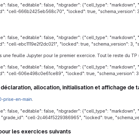
e": false, "editable": false, "nbgrader": {"cell_type": "markdow
id": "cell-666b2425eb568c70", "locked": true, "schema_version": 3, "
e": false, "editable": false, "nbgrader": {"cell_type": "markdow
d": "cell-ebc1119e2f2dc021", "locked": true, "schema_version": 3, "so
ns une feuille Jupyter pour le premier exercice. Tout le reste du T
e": false, "editable": false, "nbgrader": {"cell_type": "markdow
id": "cell-606e498c0e61ce89", "locked": true, "schema_version": 3, "
 déclaration, allocation, initialisation et affichage de
D-prise-en-main
.
e": false, "editable": false, "nbgrader": {"cell_type": "markdo
, "grade_id": "cell-2c464f5229386965", "locked": true, "schema_versi
our les exercices suivants