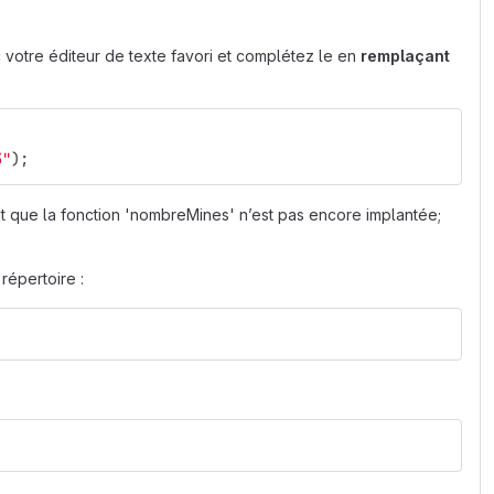
c votre éditeur de texte favori et complétez le en
remplaçant
3"
);
fait que la fonction 'nombreMines' n’est pas encore implantée;
 répertoire :