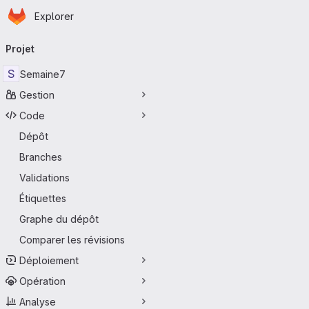
Page d'accueil
Passer au contenu principal
Explorer
Navigation principale
Projet
S
Semaine7
Gestion
Code
Dépôt
Branches
Validations
Étiquettes
Graphe du dépôt
Comparer les révisions
Déploiement
Opération
Analyse