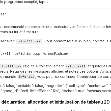
le programme compilé, tapez :
hier
st recommandé de compiler et d'exécuter vos fichiers à chaque fois
reurs au fur et à mesure.
iler avec
? Vous pouvez tout aussi bien, comme la 
info-111 g++
=c++11 nomFichier.cpp -o nomFichier
rajoute automatiquement
et quelques a
nfo-111 g++
-std=c++11
reurs. Regardez les messages affichés et notez ces options! Ainsi, s
a commande
, vous pourrez continuer à bénéficier de ces 
info-111
le": false, "editable": false, "nbgrader": {"cell_type": "markd
 "grade_id": "cell-f8fcdff1ebaa312a", "locked": true, "schema_version"
 déclaration, allocation et initialisation de tableau 2D