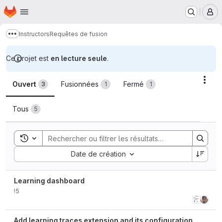
Page d'accueil
Passer au contenu principal
M
Instructors
Requêtes de fusion
Afficher davantage de fils d'Ariane
Ce projet est
en lecture seule
.
Requêtes de fusion
Acti
Ouvert
Fusionnées
Fermé
3
1
1
Tous
5
Toggle search history
Sort by:
Date de création
Learning dashboard
!5
Add learning traces extension and its configuration