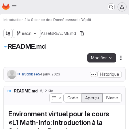
Page d'accueil
Passer au contenu principal
M
Introduction à la Science des Données
Assets
Dépôt
main
Assets
README.md
README.md
Modifier
Act
Historique
b9d9bee5
4 janv. 2023
README.md
5,12 Kio
Table des matières
Code
Aperçu
Blame
Environment virtuel pour le cours
«L1 Math-Info: Introduction à la