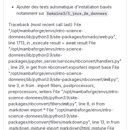
Ajouter des tests automatique d'installation basés
notamment sur
.
Semaine3/3_jeux_de_donnees
Traceback (most recent call last): File
"/opt/mambaforge/envs/intro-science-
donnees/lib/python3.9/site-packages/tornado/web.py",
line 1713, in _execute result = await result File
"/opt/mambaforge/envs/intro-science-
donnees/lib/python3.9/site-
packages/jupyter_server/services/nbconvert/handlers.py"
, line 29, in get from nbconvert.exporters import base File
"/opt/mambaforge/envs/intro-science-
donnees/lib/python3.9/site-packages/nbconvert/
init
.py",
line 3, in from . import filters, postprocessors,
preprocessors, writers File "/opt/mambaforge/envs/intro-
science-donnees/lib/python3.9/site-
packages/nbconvert/filters/
init
.py", line 8, in from
.markdown import * File "/opt/mambaforge/envs/intro-
science-donnees/lib/python3.9/site-
packages/nbconvert/filters/markdown.py", line 13, in from
.markdown_mistune import markdown2html_mistune File