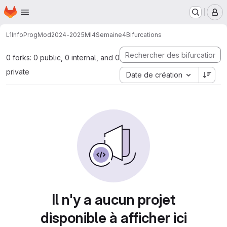
Page d'accueil
Passer au contenu principal
M
L1InfoProgMod
2024-2025
MI4
Semaine4
Bifurcations
0 forks: 0 public, 0 internal, and 0
private
Date de création
Il n'y a aucun projet
disponible à afficher ici