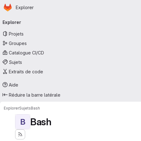
Page d'accueil
Passer au contenu principal
Explorer
Navigation principale
Explorer
Projets
Groupes
Catalogue CI/CD
Sujets
Extraits de code
Aide
Réduire la barre latérale
Explorer
Sujets
Bash
Bash
B