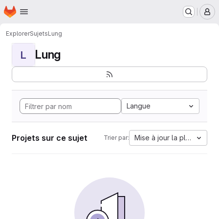
Page d'accueil
Passer au contenu principal
M
Explorer
Sujets
Lung
Lung
L
Langue
Projets sur ce sujet
Mise à jour la plus ancien
Trier par: