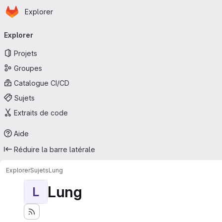
Page d'accueil
Passer au contenu principal
Explorer
Navigation principale
Explorer
Projets
Groupes
Catalogue CI/CD
Sujets
Extraits de code
Aide
Réduire la barre latérale
Explorer
Sujets
Lung
Lung
L